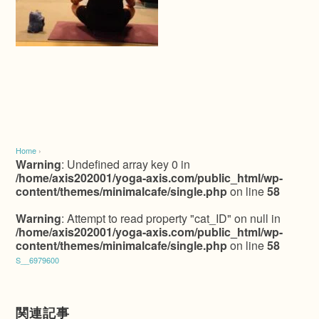
Home
›
Warning
: Undefined array key 0 in
/home/axis202001/yoga-axis.com/public_html/wp-
content/themes/minimalcafe/single.php
on line
58
Warning
: Attempt to read property "cat_ID" on null in
/home/axis202001/yoga-axis.com/public_html/wp-
content/themes/minimalcafe/single.php
on line
58
S__6979600
関連記事