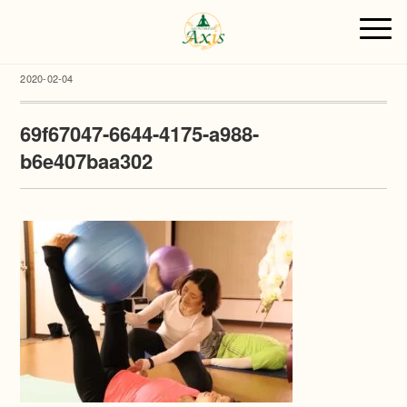
2020-02-04
69f67047-6644-4175-a988-
b6e407baa302