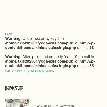
Home
›
Warning
: Undefined array key 0 in
/home/axis202001/yoga-axis.com/public_html/wp-
content/themes/minimalcafe/single.php
on line
58
Warning
: Attempt to read property "cat_ID" on null in
/home/axis202001/yoga-axis.com/public_html/wp-
content/themes/minimalcafe/single.php
on line
58
69f67047-6644-4175-a988-b6e407baa302
関連記事
ヨガ＆天然温泉 in三宜亭