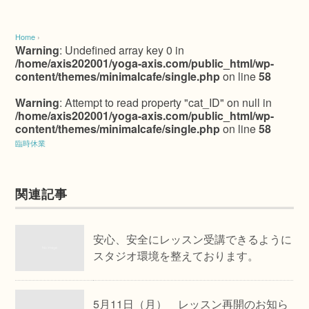
Home
›
Warning
: Undefined array key 0 in
/home/axis202001/yoga-axis.com/public_html/wp-
content/themes/minimalcafe/single.php
on line
58
Warning
: Attempt to read property "cat_ID" on null in
/home/axis202001/yoga-axis.com/public_html/wp-
content/themes/minimalcafe/single.php
on line
58
臨時休業
関連記事
安心、安全にレッスン受講できるように
スタジオ環境を整えております。
5月11日（月） レッスン再開のお知ら