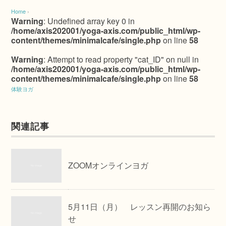
Home
›
Warning
: Undefined array key 0 in
/home/axis202001/yoga-axis.com/public_html/wp-
content/themes/minimalcafe/single.php
on line
58
Warning
: Attempt to read property "cat_ID" on null in
/home/axis202001/yoga-axis.com/public_html/wp-
content/themes/minimalcafe/single.php
on line
58
体験ヨガ
関連記事
ZOOMオンラインヨガ
5月11日（月） レッスン再開のお知ら
せ