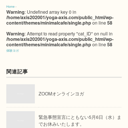
Home
›
Warning
: Undefined array key 0 in
/home/axis202001/yoga-axis.com/public_html/wp-
content/themes/minimalcafe/single.php
on line
58
Warning
: Attempt to read property "cat_ID" on null in
/home/axis202001/yoga-axis.com/public_html/wp-
content/themes/minimalcafe/single.php
on line
58
体験ヨガ
関連記事
ZOOMオンラインヨガ
緊急事態宣言にともない5月6日（水）ま
でお休みいたします。