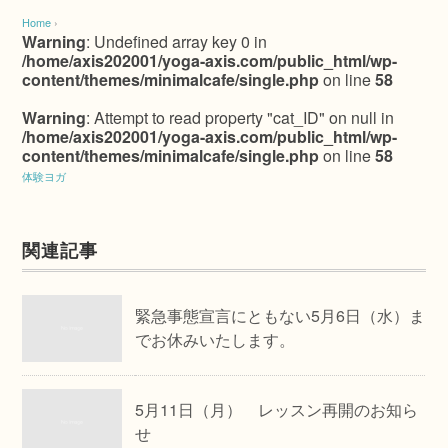
Home
›
Warning
: Undefined array key 0 in
/home/axis202001/yoga-axis.com/public_html/wp-
content/themes/minimalcafe/single.php
on line
58
Warning
: Attempt to read property "cat_ID" on null in
/home/axis202001/yoga-axis.com/public_html/wp-
content/themes/minimalcafe/single.php
on line
58
体験ヨガ
関連記事
緊急事態宣言にともない5月6日（水）ま
でお休みいたします。
5月11日（月） レッスン再開のお知ら
せ