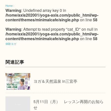
Home
›
Warning
: Undefined array key 0 in
/home/axis202001/yoga-axis.com/public_html/wp-
content/themes/minimalcafe/single.php
on line
58
Warning
: Attempt to read property "cat_ID" on null in
/home/axis202001/yoga-axis.com/public_html/wp-
content/themes/minimalcafe/single.php
on line
58
体験ヨガ
関連記事
ヨガ＆天然温泉 in三宜亭
5月11日（月） レッスン再開のお知ら
せ