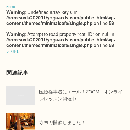
Home
›
Warning
: Undefined array key 0 in
/home/axis202001/yoga-axis.com/public_html/wp-
content/themes/minimalcafe/single.php
on line
58
Warning
: Attempt to read property "cat_ID" on null in
/home/axis202001/yoga-axis.com/public_html/wp-
content/themes/minimalcafe/single.php
on line
58
レベル１
関連記事
医療従事者にエール！ZOOM オンライ
ンレッスン開催中
寺ヨガ開催しました！