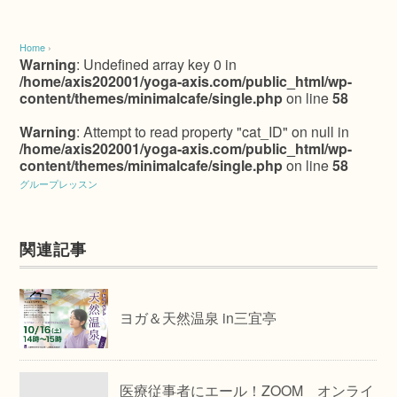
Home
›
Warning
: Undefined array key 0 in
/home/axis202001/yoga-axis.com/public_html/wp-
content/themes/minimalcafe/single.php
on line
58
Warning
: Attempt to read property "cat_ID" on null in
/home/axis202001/yoga-axis.com/public_html/wp-
content/themes/minimalcafe/single.php
on line
58
グループレッスン
関連記事
ヨガ＆天然温泉 in三宜亭
医療従事者にエール！ZOOM オンライ