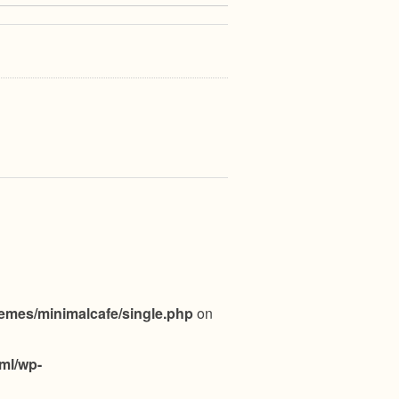
emes/minimalcafe/single.php
on
ml/wp-