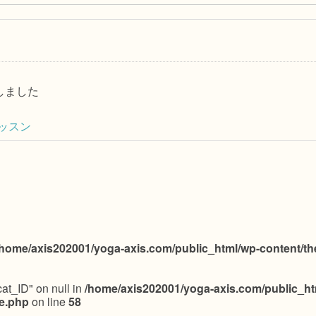
了しました
ッスン
/home/axis202001/yoga-axis.com/public_html/wp-content/th
cat_ID" on null in
/home/axis202001/yoga-axis.com/public_ht
le.php
on line
58