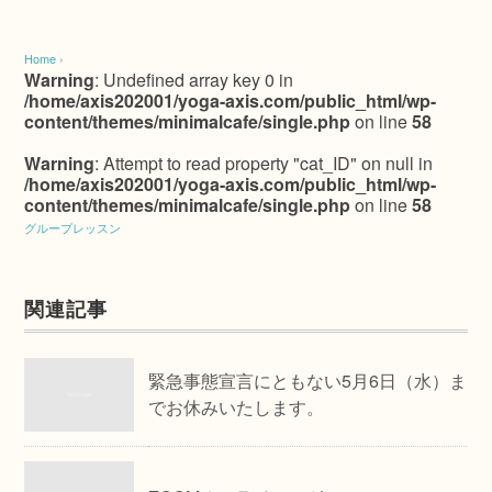
Home
›
Warning
: Undefined array key 0 in
/home/axis202001/yoga-axis.com/public_html/wp-
content/themes/minimalcafe/single.php
on line
58
Warning
: Attempt to read property "cat_ID" on null in
/home/axis202001/yoga-axis.com/public_html/wp-
content/themes/minimalcafe/single.php
on line
58
グループレッスン
関連記事
緊急事態宣言にともない5月6日（水）ま
でお休みいたします。