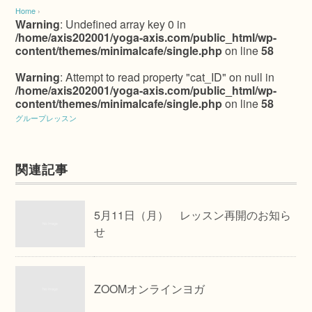
Home
›
Warning
: Undefined array key 0 in
/home/axis202001/yoga-axis.com/public_html/wp-
content/themes/minimalcafe/single.php
on line
58
Warning
: Attempt to read property "cat_ID" on null in
/home/axis202001/yoga-axis.com/public_html/wp-
content/themes/minimalcafe/single.php
on line
58
グループレッスン
関連記事
5月11日（月） レッスン再開のお知ら
せ
ZOOMオンラインヨガ