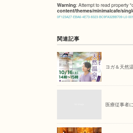
Warning
: Attempt to read property "
content/themes/minimalcafe/sing
0F123A27-EBA6-4E73-8323-BC9FA32BB709-L0-00
関連記事
ヨガ＆天然温
医療従事者に