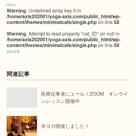
Home
›
Warning
: Undefined array key 0 in
/home/axis202001/yoga-axis.com/public_html/wp-
content/themes/minimalcafe/single.php
on line
58
Warning
: Attempt to read property "cat_ID" on null in
/home/axis202001/yoga-axis.com/public_html/wp-
content/themes/minimalcafe/single.php
on line
58
臨時休業
関連記事
医療従事者にエール！ZOOM オンライ
ンレッスン開催中
寺ヨガ開催しました！