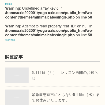
Home
›
Warning
: Undefined array key 0 in
/home/axis202001/yoga-axis.com/public_html/wp-
content/themes/minimalcafe/single.php
on line
58
Warning
: Attempt to read property "cat_ID" on null in
/home/axis202001/yoga-axis.com/public_html/wp-
content/themes/minimalcafe/single.php
on line
58
臨時休業
関連記事
5月11日（月） レッスン再開のお知ら
せ
緊急事態宣言にともない5月6日（水）ま
でお休みいたします。