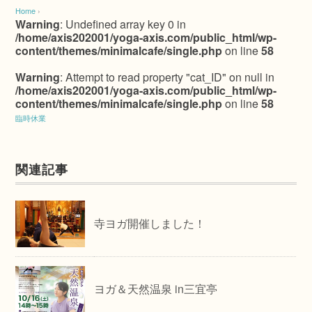
Home
›
Warning
: Undefined array key 0 in
/home/axis202001/yoga-axis.com/public_html/wp-
content/themes/minimalcafe/single.php
on line
58
Warning
: Attempt to read property "cat_ID" on null in
/home/axis202001/yoga-axis.com/public_html/wp-
content/themes/minimalcafe/single.php
on line
58
臨時休業
関連記事
寺ヨガ開催しました！
ヨガ＆天然温泉 in三宜亭