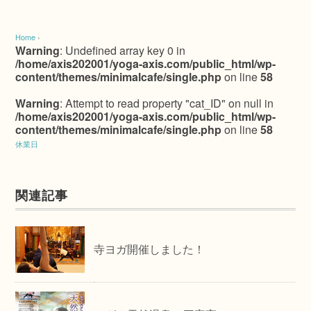
Home
›
Warning
: Undefined array key 0 in
/home/axis202001/yoga-axis.com/public_html/wp-
content/themes/minimalcafe/single.php
on line
58
Warning
: Attempt to read property "cat_ID" on null in
/home/axis202001/yoga-axis.com/public_html/wp-
content/themes/minimalcafe/single.php
on line
58
休業日
関連記事
寺ヨガ開催しました！