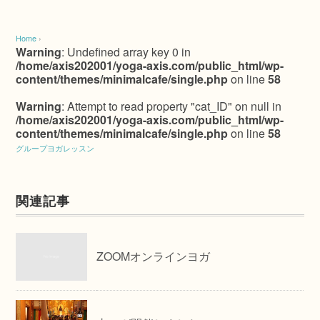
Home
›
Warning
: Undefined array key 0 in
/home/axis202001/yoga-axis.com/public_html/wp-
content/themes/minimalcafe/single.php
on line
58
Warning
: Attempt to read property "cat_ID" on null in
/home/axis202001/yoga-axis.com/public_html/wp-
content/themes/minimalcafe/single.php
on line
58
グループヨガレッスン
関連記事
ZOOMオンラインヨガ